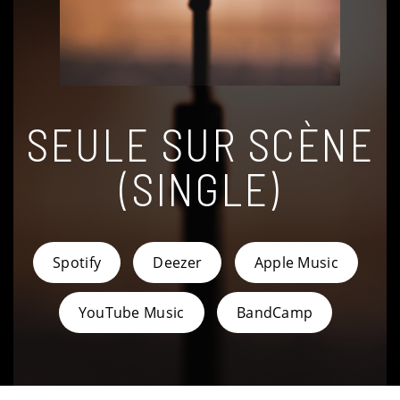
SEULE SUR SCÈNE
(SINGLE)
Spotify
Deezer
Apple Music
YouTube Music
BandCamp