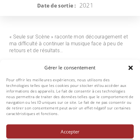
2021
Date de sortie :
« Seule sur Scène » raconte mon découragement et
ma difficulté à continuer la musique face à peu de
retours et de résultats…
NAVIGATION
Précédent :
Gérer le consentement
Suivant :
Movies & shows inspired
Les pistes oubliées
DE
songs
Pour offrir les meilleures expériences, nous utilisons des
L’ARTICLE
technologies telles que les cookies pour stocker et/ou accéder aux
informations des appareils. Le fait de consentir à ces technologies
nous permettra de traiter des données telles que le comportement de
navigation ou les ID uniques sur ce site. Le fait de ne pas consentir ou
de retirer son consentement peut avoir un effet négatif sur certaines
caractéristiques et fonctions.
clemsmusiclive
Accepter