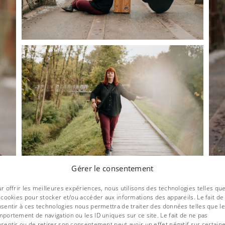
Gérer le consentement
r offrir les meilleures expériences, nous utilisons des technologies telles qu
 cookies pour stocker et/ou accéder aux informations des appareils. Le fait de
Photos :
Ulrike Pien
– Lieu : Esvres-sur-Indre (37)
sentir à ces technologies nous permettra de traiter des données telles que le
portement de navigation ou les ID uniques sur ce site. Le fait de ne pas
sentir ou de retirer son consentement peut avoir un effet négatif sur certain