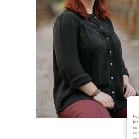
Pou
les
con
com
con