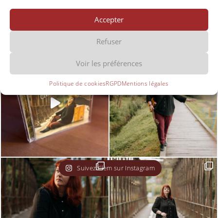
Accepter
clemsmusiclive
Refuser
Voir les préférences
Politique de cookies
RGPD
Mentions légales
Suivez Clem sur Instagram