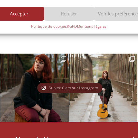
« All I Want » de Kodaline
Suivant :
Accepter
Refuser
Voir les préférence
Politique de cookies
RGPD
Mentions légales
Suivez Clem sur Instagram