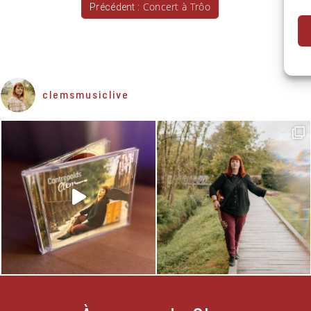
NAVIGATION
Concert à Trôo
Précédent :
DE
L’ARTICLE
clemsmusiclive