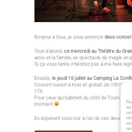
Bonjour à tous, je vous annonce
deux concert
Tout d’abord,
ce mercredi au Théâtre du Gra
amis et la famille, un spectacle de magie en 
Si ça vous tente, n’hésitez pas à me faire sign
Ensuite,
le jeudi 16 juillet au Camping La Con
Concert ouvert à tous et gratuit, de 19h30 à 
17h.
Pour ceux qui habitent du côté de Tours et ont
Pou
moment
les
con
com
En espérant vous voir à l’un de ces deux rend
con
car