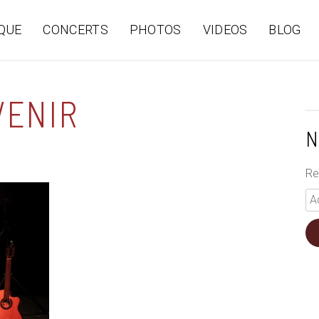
QUE
CONCERTS
PHOTOS
VIDEOS
BLOG
VENIR
N
Re
Ad
e-
ma
*