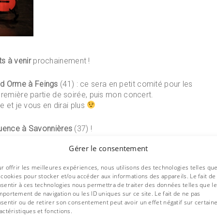
s à venir
prochainement !
nd Orme à Feings
(41) : ce sera en petit comité pour les
première partie de soirée, puis mon concert.
e et je vous en dirai plus
fluence à Savonnières
(37) !
21h, précédé d’un marché de produits locaux à partir de
Gérer le consentement
 rarement l’occasion de me voir jouer, c’est le
r offrir les meilleures expériences, nous utilisons des technologies telles qu
 cookies pour stocker et/ou accéder aux informations des appareils. Le fait de
sentir à ces technologies nous permettra de traiter des données telles que le
portement de navigation ou les ID uniques sur ce site. Le fait de ne pas
ez-vous !
sentir ou de retirer son consentement peut avoir un effet négatif sur certain
actéristiques et fonctions.