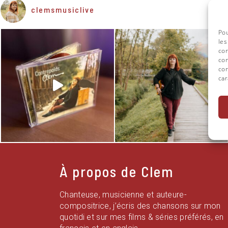
clemsmusiclive
Pou
les
con
com
con
car
À propos de Clem
Chanteuse, musicienne et auteure-
compositrice, j’écris des chansons sur mon
quotidi et sur mes films & séries préférés, en