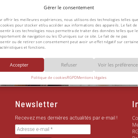
volume.
Gérer le consentement
r offrir les meilleures expériences, nous utilisons des technologies telles qu
 cookies pour stocker et/ou accéder aux informations des appareils. Le fait de
sentir à ces technologies nous permettra de traiter des données telles que le
portement de navigation ou les ID uniques sur ce site. Le fait de ne pas
sentir ou de retirer son consentement peut avoir un effet négatif sur certain
actéristiques et fonctions.
Suivez Clem sur Instagram
Accepter
Refuser
Voir les préférence
Politique de cookies
RGPD
Mentions légales
Newsletter
I
Co
Recevez mes dernières actualités par e-mail !
Me
Adresse
R
e-