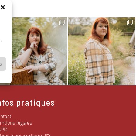
e
es
s
nfos pratiques
ntact
ntions légales
GPD