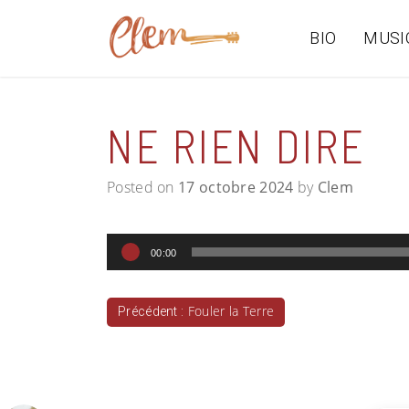
Skip
to
BIO
MUSI
content
NE RIEN DIRE
Posted on
17 octobre 2024
by
Clem
Lecteur
00:00
audio
NAVIGATION
Fouler la Terre
Précédent :
DE
L’ARTICLE